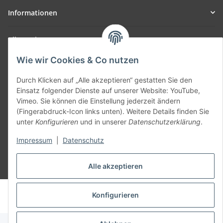
Informationen
Allgemein
Wie wir Cookies & Co nutzen
Teil unseres Netzwerks:
SmoliTec - Safety. Simplified. Worldwide. ( B2B Shop )
Durch Klicken auf „Alle akzeptieren“ gestatten Sie den
Einsatz folgender Dienste auf unserer Website: YouTube,
Vimeo. Sie können die Einstellung jederzeit ändern
Vertrag widerrufen
(Fingerabdruck-Icon links unten). Weitere Details finden Sie
unter
Konfigurieren
und in unserer
Datenschutzerklärung
.
Impressum
|
Datenschutz
Alle akzeptieren
* Alle Preise inkl. gesetzlicher USt., zzgl.
Versand
© voltmaster.de
Konfigurieren
Powered by
JTL-Shop