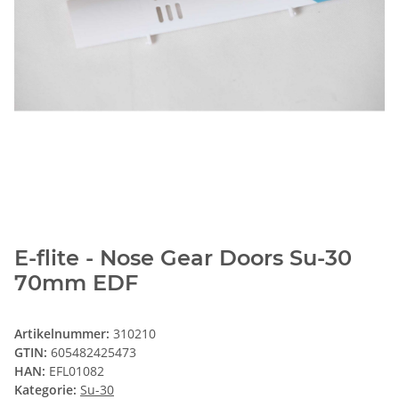
E-flite - Nose Gear Doors Su-30
70mm EDF
Artikelnummer:
310210
GTIN:
605482425473
HAN:
EFL01082
Kategorie:
Su-30