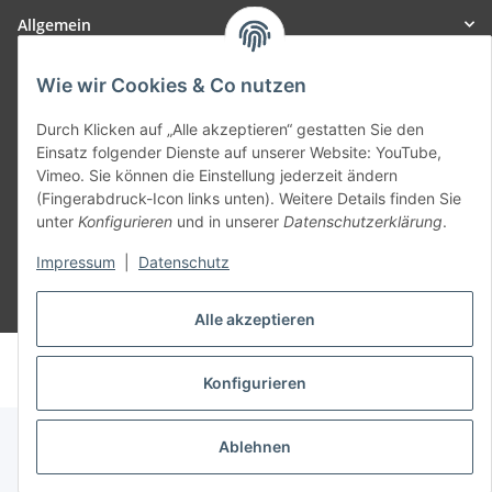
Allgemein
Teil unseres Netzwerks:
Wie wir Cookies & Co nutzen
SmoliTec - Safety. Simplified. Worldwide. ( B2B Shop )
Durch Klicken auf „Alle akzeptieren“ gestatten Sie den
Einsatz folgender Dienste auf unserer Website: YouTube,
Vimeo. Sie können die Einstellung jederzeit ändern
Vertrag widerrufen
(Fingerabdruck-Icon links unten). Weitere Details finden Sie
unter
Konfigurieren
und in unserer
Datenschutzerklärung
.
Impressum
|
Datenschutz
* Alle Preise inkl. gesetzlicher USt., zzgl.
Versand
Alle akzeptieren
© voltmaster.de
Powered by
JTL-Shop
Konfigurieren
Ablehnen