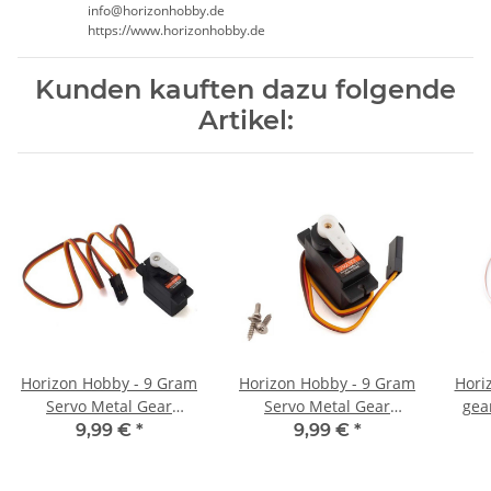
info@horizonhobby.de
https://www.horizonhobby.de
Kunden kauften dazu folgende
Artikel:
Horizon Hobby - 9 Gram
Horizon Hobby - 9 Gram
Hori
Servo Metal Gear
Servo Metal Gear
gea
(SPMA380)
Reverse (SPMA380R)
70m
9,99 €
*
9,99 €
*