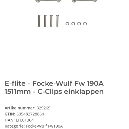
E-flite - Focke-Wulf Fw 190A
1511mm - C-Clips einklappen
Artikelnummer:
329265
GTIN:
605482728864
HAN:
EFL01364
Kategorie:
Focke-Wulf Fw190A