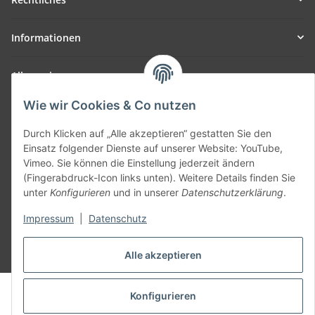
Informationen
Allgemein
Wie wir Cookies & Co nutzen
Teil unseres Netzwerks:
SmoliTec - Safety. Simplified. Worldwide. ( B2B Shop )
Durch Klicken auf „Alle akzeptieren“ gestatten Sie den
Einsatz folgender Dienste auf unserer Website: YouTube,
Vimeo. Sie können die Einstellung jederzeit ändern
Vertrag widerrufen
(Fingerabdruck-Icon links unten). Weitere Details finden Sie
unter
Konfigurieren
und in unserer
Datenschutzerklärung
.
Impressum
|
Datenschutz
* Alle Preise inkl. gesetzlicher USt., zzgl.
Versand
Alle akzeptieren
© voltmaster.de
Konfigurieren
Powered by
JTL-Shop