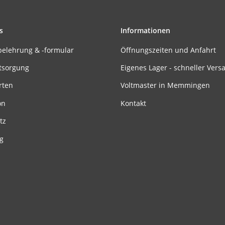
s
Informationen
belehrung & -formular
Öffnungszeiten und Anfahrt
tsorgung
Eigenes Lager - schneller Vers
rten
Voltmaster in Memmingen
on
Kontakt
tz
g