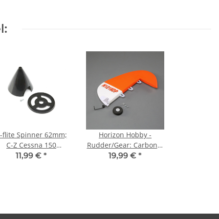
l:
-flite Spinner 62mm;
Horizon Hobby -
C-Z Cessna 150
Rudder/Gear: Carbon-Z
(EFL1420)
Cub SS 2m (EFL12405)
11,99 €
*
19,99 €
*