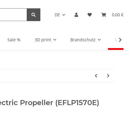
DE
0,00 €
Sale %
3D print
Brandschutz
Unsortie
lectric Propeller (EFLP1570E)