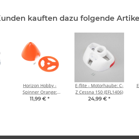
unden kauften dazu folgende Artike
Horizon Hobby -
E-flite - Motorhaube: C-
E
Spinner Orange:
Z Cessna 150 (EFL1406)
Carbon-Z Cub SS
11,99 €
*
24,99 €
*
(EFL12424)