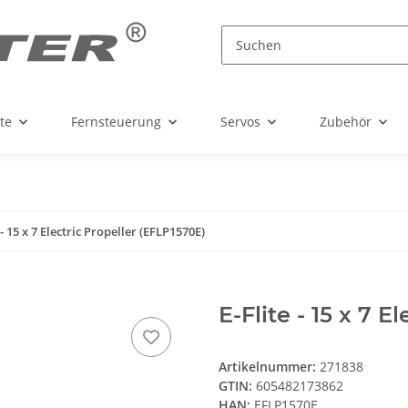
te
Fernsteuerung
Servos
Zubehör
 - 15 x 7 Electric Propeller (EFLP1570E)
E-Flite - 15 x 7 E
Artikelnummer:
271838
GTIN:
605482173862
HAN:
EFLP1570E