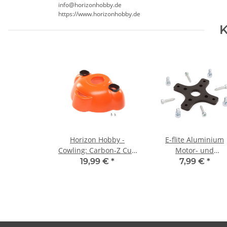
info@horizonhobby.de
https://www.horizonhobby.de
K
Horizon Hobby -
E-flite Aluminium
Cowling: Carbon-Z Cub
Motor- und
SS 2m (EFL12406)
Kunststoffringe:
19,99 €
*
7,99 €
*
Carbon-Z Splendor
(EFL1025018)