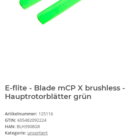
E-flite - Blade mCP X brushless -
Hauptrotorblätter grün
Artikelnummer:
125116
GTIN:
605482092224
HAN:
BLH3908GR
Kategorie:
unsortiert