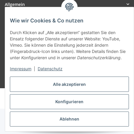
Allgemein
Wie wir Cookies & Co nutzen
Teil unseres Netzwerks:
SmoliTec - Safety. Simplified. Worldwide. ( B2B Shop )
Durch Klicken auf „Alle akzeptieren“ gestatten Sie den
Einsatz folgender Dienste auf unserer Website: YouTube,
Vimeo. Sie können die Einstellung jederzeit ändern
Vertrag widerrufen
(Fingerabdruck-Icon links unten). Weitere Details finden Sie
unter
Konfigurieren
und in unserer
Datenschutzerklärung
.
Impressum
|
Datenschutz
* Alle Preise inkl. gesetzlicher USt., zzgl.
Versand
Alle akzeptieren
© voltmaster.de
Powered by
JTL-Shop
Konfigurieren
Ablehnen