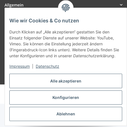
Allgemein
Teil unseres Netzwerks:
Wie wir Cookies & Co nutzen
SmoliTec - Safety. Simplified. Worldwide. ( B2B Shop )
Durch Klicken auf „Alle akzeptieren“ gestatten Sie den
Einsatz folgender Dienste auf unserer Website: YouTube,
Vimeo. Sie können die Einstellung jederzeit ändern
Vertrag widerrufen
(Fingerabdruck-Icon links unten). Weitere Details finden Sie
unter
Konfigurieren
und in unserer
Datenschutzerklärung
.
Impressum
|
Datenschutz
* Alle Preise inkl. gesetzlicher USt., zzgl.
Versand
Alle akzeptieren
© voltmaster.de
Powered by
JTL-Shop
Konfigurieren
Ablehnen