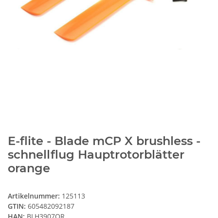
E-flite - Blade mCP X brushless -
schnellflug Hauptrotorblätter
orange
Artikelnummer:
125113
GTIN:
605482092187
HAN:
BLH3907OR