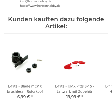
info@horizonhobby.de
https://www.horizonhobby.de
Kunden kauften dazu folgende
Artikel:
E-flite - Blade mCP X
E-flite - UMX Pitts S-1S -
E-fl
brushless - Rotorkopf
Leitwerk mit Zubehör
H
6,99 €
*
19,99 €
*