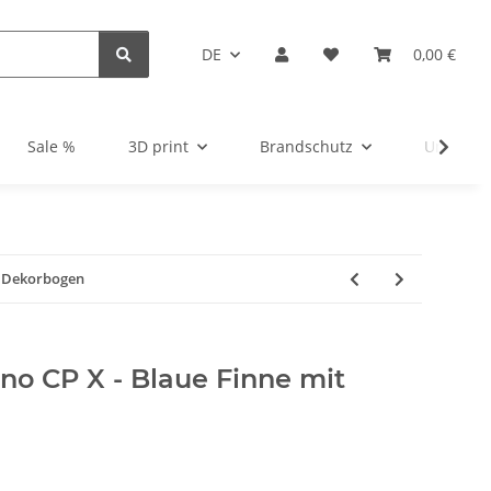
DE
0,00 €
Sale %
3D print
Brandschutz
Unsortie
it Dekorbogen
ano CP X - Blaue Finne mit