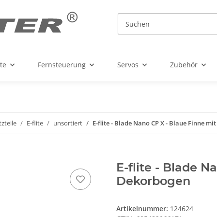
te
Fernsteuerung
Servos
Zubehör
tzteile
E-flite
unsortiert
E-flite - Blade Nano CP X - Blaue Finne m
E-flite - Blade N
Dekorbogen
Artikelnummer:
124624