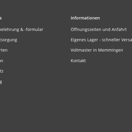
s
Informationen
belehrung & -formular
Öffnungszeiten und Anfahrt
tsorgung
Eigenes Lager - schneller Vers
rten
Voltmaster in Memmingen
on
Kontakt
tz
g