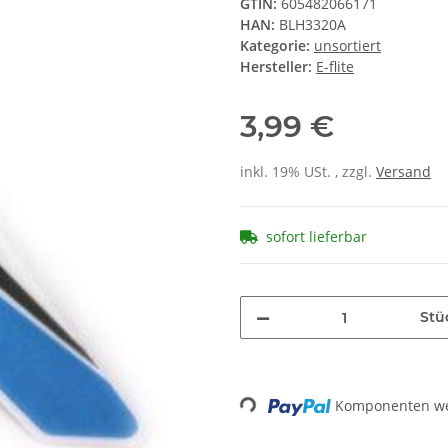
GTIN:
605482066171
HAN:
BLH3320A
Kategorie:
unsortiert
Hersteller:
E-flite
3,99 €
inkl. 19% USt. , zzgl.
Versand
sofort lieferbar
Stü
Loading...
Komponenten wer