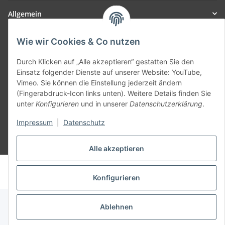
Allgemein
Teil unseres Netzwerks:
Wie wir Cookies & Co nutzen
SmoliTec - Safety. Simplified. Worldwide. ( B2B Shop )
Durch Klicken auf „Alle akzeptieren“ gestatten Sie den
Einsatz folgender Dienste auf unserer Website: YouTube,
Vimeo. Sie können die Einstellung jederzeit ändern
Vertrag widerrufen
(Fingerabdruck-Icon links unten). Weitere Details finden Sie
unter
Konfigurieren
und in unserer
Datenschutzerklärung
.
Impressum
|
Datenschutz
* Alle Preise inkl. gesetzlicher USt., zzgl.
Versand
Alle akzeptieren
© voltmaster.de
Powered by
JTL-Shop
Konfigurieren
Ablehnen