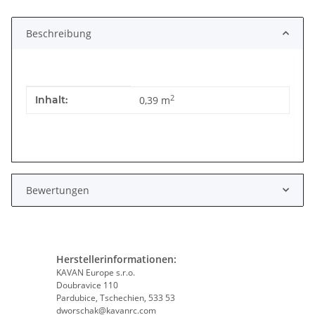
Beschreibung
Produkteigenschaft
Wert
2
Inhalt:
0,39 m
Bewertungen
Herstellerinformationen:
KAVAN Europe s.r.o.
Doubravice 110
Pardubice, Tschechien, 533 53
dworschak@kavanrc.com