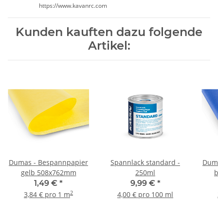
https://www.kavanrc.com
Kunden kauften dazu folgende
Artikel:
Dumas - Bespannpapier
Spannlack standard -
Duma
gelb 508x762mm
250ml
1,49 €
*
9,99 €
*
2
3,84 € pro 1 m
4,00 € pro 100 ml