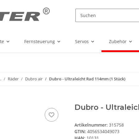
te
Fernsteuerung
Servos
Zubehör
.
Räder
Dubro air
Dubro - Ultraleicht Rad 114mm (1 Stück)
Dubro - Ultralei
Artikelnummer:
315758
GTIN:
4056534049073
HAN:
10131