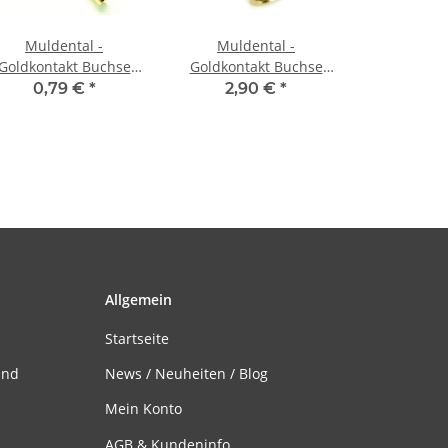
Muldental -
Muldental -
Goldkontakt Buchse
Goldkontakt Buchse
0,8mm
8,0mm geschlitzt
0,79 €
*
2,90 €
*
Allgemein
Startseite
and
News / Neuheiten / Blog
Mein Konto
AGB & Kundeninfo