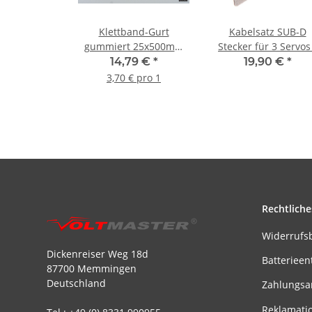
Klettband-Gurt
Kabelsatz SUB-D
gummiert 25x500mm
Stecker für 3 Servos
(4er Pack)
Ende JR Buchse - 35
14,79 €
*
19,90 €
*
3,70 € pro 1
Rechtliche
Widerrufs
Dickenreiser Weg 18d
Batterieen
87700 Memmingen
Deutschland
Zahlungsa
Reklamati