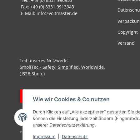
Tel.: +49 (0) 8331 990955
Fax: +49 (0) 8331 9913343
Datenschu
E-Mail: info@voltmaster.de
Verpackun
Copyright
Versand
Teil unseres Netzwerks:
SmoliTec - Safety. Simplified. Worldwide.
( B2B Shop )
Vertrag widerrufen
Wie wir Cookies & Co nutzen
Durch Klicken auf „Alle akzeptieren“ gestatten Sie d
können die Einstellung jederzeit ändern (Fingerabdru
unserer
Datenschutzerklärung
.
* Alle Preise inkl. gesetzlicher USt., zzgl.
Versand
Impressum
|
Datenschutz