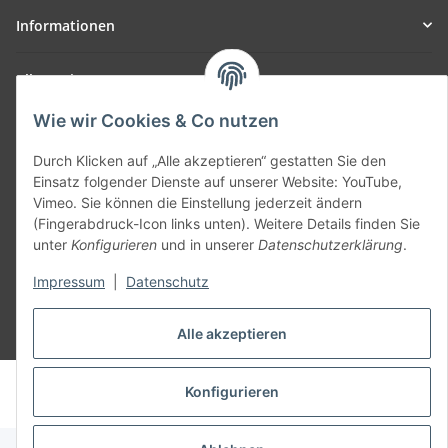
Informationen
Allgemein
Wie wir Cookies & Co nutzen
Teil unseres Netzwerks:
SmoliTec - Safety. Simplified. Worldwide. ( B2B Shop )
Durch Klicken auf „Alle akzeptieren“ gestatten Sie den
Einsatz folgender Dienste auf unserer Website: YouTube,
Vimeo. Sie können die Einstellung jederzeit ändern
Vertrag widerrufen
(Fingerabdruck-Icon links unten). Weitere Details finden Sie
unter
Konfigurieren
und in unserer
Datenschutzerklärung
.
Impressum
|
Datenschutz
Alle akzeptieren
* Alle Preise inkl. gesetzlicher USt., zzgl.
Versand
© voltmaster.de
Konfigurieren
Powered by
JTL-Shop