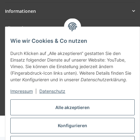
Informationen
Allgemein
Wie wir Cookies & Co nutzen
Teil unseres Netzwerks:
SmoliTec - Safety. Simplified. Worldwide. ( B2B Shop )
Durch Klicken auf „Alle akzeptieren“ gestatten Sie den
Einsatz folgender Dienste auf unserer Website: YouTube,
Vimeo. Sie können die Einstellung jederzeit ändern
Vertrag widerrufen
(Fingerabdruck-Icon links unten). Weitere Details finden Sie
unter
Konfigurieren
und in unserer
Datenschutzerklärung
.
Impressum
|
Datenschutz
Alle akzeptieren
* Alle Preise inkl. gesetzlicher USt., zzgl.
Versand
© voltmaster.de
Konfigurieren
Powered by
JTL-Shop