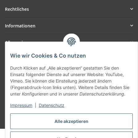
Rechtliches
Informationen
Allgemein
Wie wir Cookies & Co nutzen
Teil unseres Netzwerks:
SmoliTec - Safety. Simplified. Worldwide. ( B2B Shop )
Durch Klicken auf „Alle akzeptieren“ gestatten Sie den
Einsatz folgender Dienste auf unserer Website: YouTube,
Vimeo. Sie können die Einstellung jederzeit ändern
Vertrag widerrufen
(Fingerabdruck-Icon links unten). Weitere Details finden Sie
unter
Konfigurieren
und in unserer
Datenschutzerklärung
.
Impressum
|
Datenschutz
* Alle Preise inkl. gesetzlicher USt., zzgl.
Versand
Alle akzeptieren
© voltmaster.de