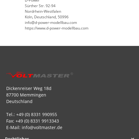
D-Power
Sürther Str. 92-94
Nordrhein-Westfalen
Köln, Deutschland, 50996
info@d-power-modellbau.com
https://www.d-power-modellbau.com
Dickenreiser Weg 18d
87700 Memmingen
Deutschland
Tel.: +49 (0) 8331 990955
Fax: +49 (0) 8331 9913343
E-Mail: info@voltmaster.de
Rechtliches