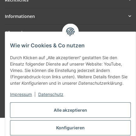
Informationen
Allgemein
Wie wir Cookies & Co nutzen
Teil unseres Netzwerks:
SmoliTec - Safety. Simplified. Worldwide. ( B2B Shop )
Durch Klicken auf „Alle akzeptieren“ gestatten Sie den
Einsatz folgender Dienste auf unserer Website: YouTube,
Vimeo. Sie können die Einstellung jederzeit ändern
Vertrag widerrufen
(Fingerabdruck-Icon links unten). Weitere Details finden Sie
unter
Konfigurieren
und in unserer
Datenschutzerklärung
.
Impressum
|
Datenschutz
* Alle Preise inkl. gesetzlicher USt., zzgl.
Versand
Alle akzeptieren
© voltmaster.de
Konfigurieren
Powered by
JTL-Shop