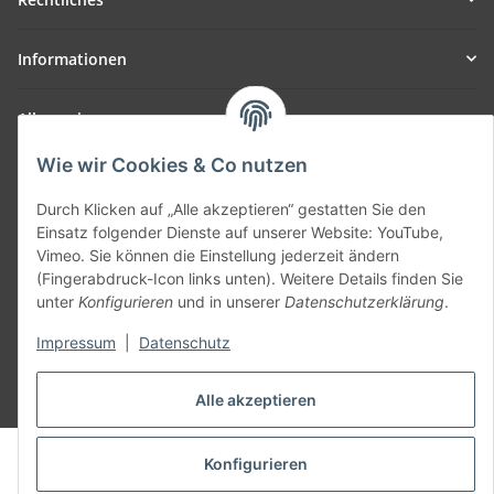
Informationen
Allgemein
Wie wir Cookies & Co nutzen
Teil unseres Netzwerks:
SmoliTec - Safety. Simplified. Worldwide. ( B2B Shop )
Durch Klicken auf „Alle akzeptieren“ gestatten Sie den
Einsatz folgender Dienste auf unserer Website: YouTube,
Vimeo. Sie können die Einstellung jederzeit ändern
Vertrag widerrufen
(Fingerabdruck-Icon links unten). Weitere Details finden Sie
unter
Konfigurieren
und in unserer
Datenschutzerklärung
.
Impressum
|
Datenschutz
* Alle Preise inkl. gesetzlicher USt., zzgl.
Versand
Alle akzeptieren
© voltmaster.de
Konfigurieren
Powered by
JTL-Shop