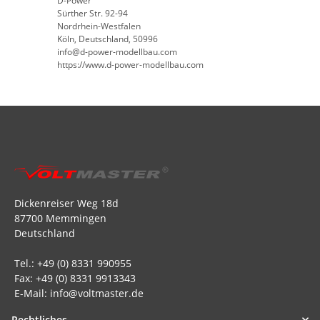
D-Power
Sürther Str. 92-94
Nordrhein-Westfalen
Köln, Deutschland, 50996
info@d-power-modellbau.com
https://www.d-power-modellbau.com
Dickenreiser Weg 18d
87700 Memmingen
Deutschland
Tel.: +49 (0) 8331 990955
Fax: +49 (0) 8331 9913343
E-Mail: info@voltmaster.de
Rechtliches