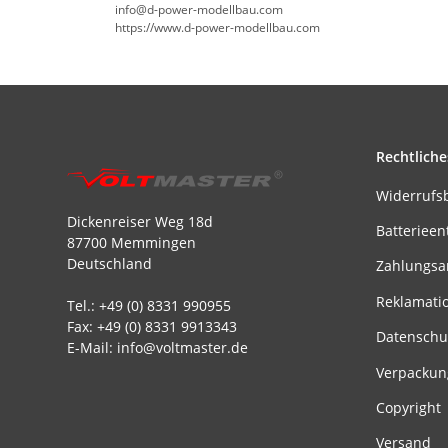
info@d-power-modellbau.com
https://www.d-power-modellbau.com
Rechtliche
Widerrufs
Dickenreiser Weg 18d
Batterieen
87700 Memmingen
Deutschland
Zahlungsa
Reklamati
Tel.: +49 (0) 8331 990955
Fax: +49 (0) 8331 9913343
Datenschu
E-Mail: info@voltmaster.de
Verpackun
Copyright
Versand