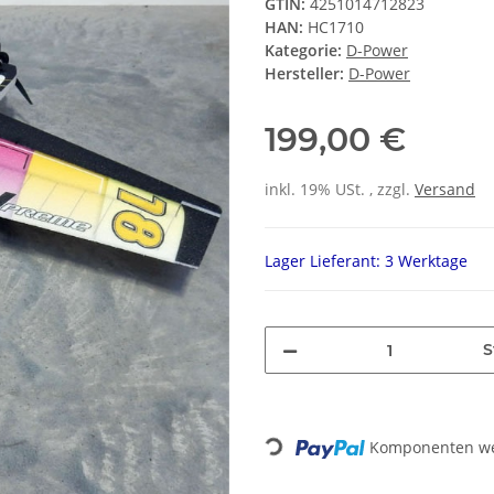
GTIN:
4251014712823
HAN:
HC1710
Kategorie:
D-Power
Hersteller:
D-Power
199,00 €
inkl. 19% USt. , zzgl.
Versand
Lager Lieferant: 3 Werktage
S
Komponenten wer
Loading...