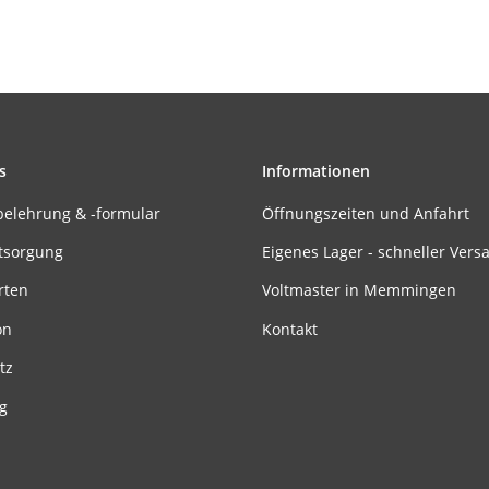
s
Informationen
belehrung & -formular
Öffnungszeiten und Anfahrt
tsorgung
Eigenes Lager - schneller Vers
rten
Voltmaster in Memmingen
on
Kontakt
tz
g