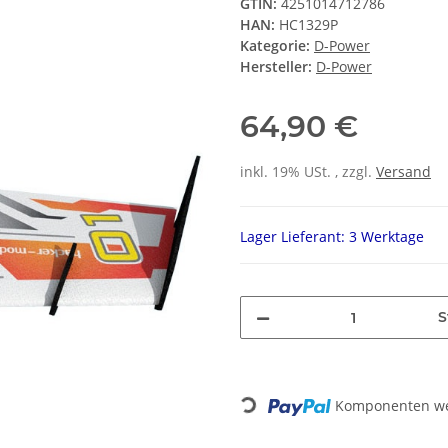
GTIN:
4251014712786
HAN:
HC1329P
Kategorie:
D-Power
Hersteller:
D-Power
64,90 €
inkl. 19% USt. , zzgl.
Versand
Lager Lieferant: 3 Werktage
S
Komponenten wer
Loading...