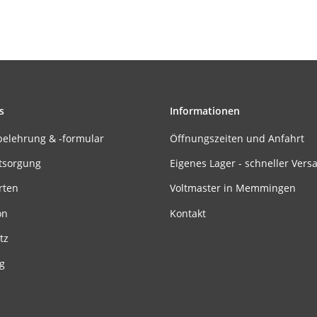
s
Informationen
belehrung & -formular
Öffnungszeiten und Anfahrt
tsorgung
Eigenes Lager - schneller Vers
rten
Voltmaster in Memmingen
on
Kontakt
tz
g