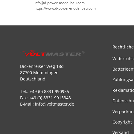
info@d-power-modellbau.com
https://www.d-power-modellbau.com
Rechtliche
Widerrufs
Dickenreiser Weg 18d
Batterieen
87700 Memmingen
Deutschland
Zahlungsa
Reklamati
Tel.: +49 (0) 8331 990955
Fax: +49 (0) 8331 9913343
Datenschu
E-Mail: info@voltmaster.de
Verpackun
Copyright
Versand