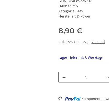
GTIN:
784085226707
HAN:
C1715
Kategorie:
FMS
Hersteller:
D-Power
8,90 €
inkl. 19% USt. , zzgl.
Versand
Lager Lieferant: 3 Werktage
S
Loading...
Komponenten wer