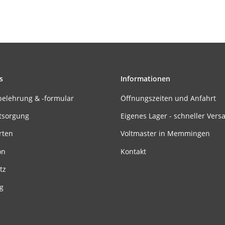
s
Informationen
belehrung & -formular
Öffnungszeiten und Anfahrt
tsorgung
Eigenes Lager - schneller Vers
rten
Voltmaster in Memmingen
on
Kontakt
tz
g