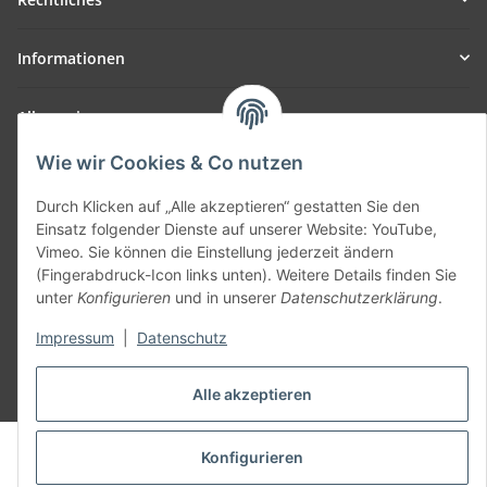
Informationen
Allgemein
Wie wir Cookies & Co nutzen
Teil unseres Netzwerks:
SmoliTec - Safety. Simplified. Worldwide. ( B2B Shop )
Durch Klicken auf „Alle akzeptieren“ gestatten Sie den
Einsatz folgender Dienste auf unserer Website: YouTube,
Vimeo. Sie können die Einstellung jederzeit ändern
Vertrag widerrufen
(Fingerabdruck-Icon links unten). Weitere Details finden Sie
unter
Konfigurieren
und in unserer
Datenschutzerklärung
.
Impressum
|
Datenschutz
* Alle Preise inkl. gesetzlicher USt., zzgl.
Versand
Alle akzeptieren
© voltmaster.de
Konfigurieren
Powered by
JTL-Shop