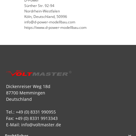
D-Power
Sürther Str. 92-94
Nordrhein-Westfalen
Köln, Deutschland, 50996
info@d-power-modellbau.com
https://www.d-power-modellbau.com
Dickenreiser Weg 18d
87700 Memmingen
Deutschland
Tel.: +49 (0) 8331 990955
Fax: +49 (0) 8331 9913343
E-Mail: info@voltmaster.de
Rechtliches