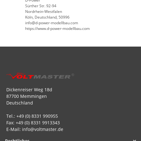
D-Power
Sürther Str. 92-94
Nordrhein-Westfalen
Köln, Deutschland, 50996
info@d-power-modellbau.com
https://www.d-power-modellbau.com
Dickenreiser Weg 18d
87700 Memmingen
Deutschland
Tel.: +49 (0) 8331 990955
Fax: +49 (0) 8331 9913343
E-Mail: info@voltmaster.de
Rechtliches