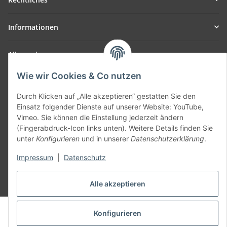
Informationen
Allgemein
Wie wir Cookies & Co nutzen
Teil unseres Netzwerks:
SmoliTec - Safety. Simplified. Worldwide. ( B2B Shop )
Durch Klicken auf „Alle akzeptieren“ gestatten Sie den
Einsatz folgender Dienste auf unserer Website: YouTube,
Vimeo. Sie können die Einstellung jederzeit ändern
Vertrag widerrufen
(Fingerabdruck-Icon links unten). Weitere Details finden Sie
unter
Konfigurieren
und in unserer
Datenschutzerklärung
.
Impressum
|
Datenschutz
* Alle Preise inkl. gesetzlicher USt., zzgl.
Versand
Alle akzeptieren
© voltmaster.de
Konfigurieren
Powered by
JTL-Shop