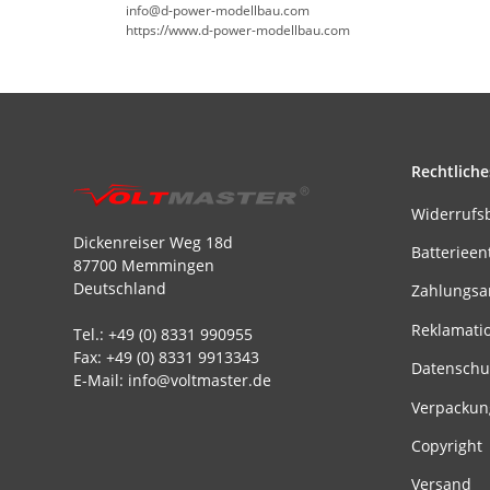
info@d-power-modellbau.com
https://www.d-power-modellbau.com
Rechtliche
Widerrufs
Dickenreiser Weg 18d
Batterieen
87700 Memmingen
Deutschland
Zahlungsa
Reklamati
Tel.: +49 (0) 8331 990955
Fax: +49 (0) 8331 9913343
Datenschu
E-Mail: info@voltmaster.de
Verpackun
Copyright
Versand