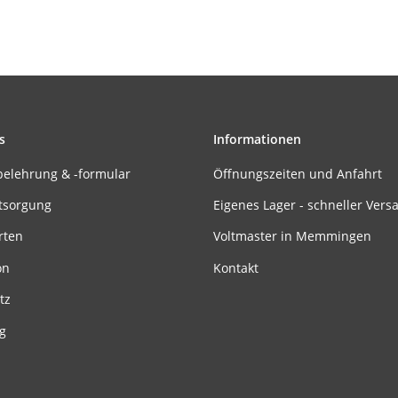
s
Informationen
belehrung & -formular
Öffnungszeiten und Anfahrt
tsorgung
Eigenes Lager - schneller Vers
rten
Voltmaster in Memmingen
on
Kontakt
tz
g