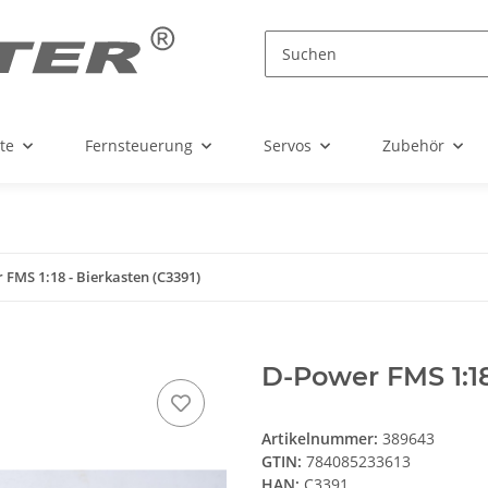
te
Fernsteuerung
Servos
Zubehör
FMS 1:18 - Bierkasten (C3391)
D-Power FMS 1:18
Artikelnummer:
389643
GTIN:
784085233613
HAN:
C3391