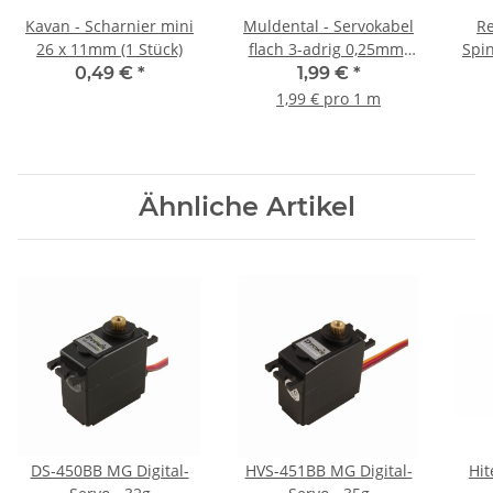
Kavan - Scharnier mini
Muldental - Servokabel
Re
26 x 11mm (1 Stück)
flach 3-adrig 0,25mm²
Spi
PVC - 100cm
0,49 €
*
1,99 €
*
1,99 € pro 1 m
Ähnliche Artikel
DS-450BB MG Digital-
HVS-451BB MG Digital-
Hit