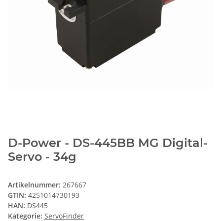
D-Power - DS-445BB MG Digital-
Servo - 34g
Artikelnummer:
267667
GTIN:
4251014730193
HAN:
DS445
Kategorie:
ServoFinder