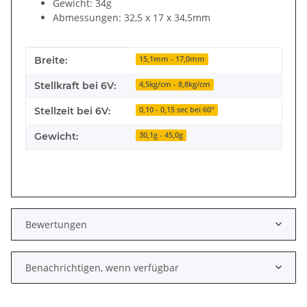
Gewicht: 34g
Abmessungen: 32,5 x 17 x 34,5mm
Produkteigenschaft
Wert
Breite:
15,1mm - 17,0mm
Stellkraft bei 6V:
4,5kg/cm - 8,8kg/cm
Stellzeit bei 6V:
0,10 - 0,15 sec bei 60°
Gewicht:
30,1g - 45,0g
Bewertungen
Benachrichtigen, wenn verfügbar