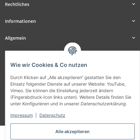
Rechtliches
Informationen
Allgemein
Teil unseres Netzwerks:
SmoliTec - Safety. Simplified. Worldwide. ( B2B Shop )
Wie wir Cookies & Co nutzen
Durch Klicken auf „Alle akzeptieren“ gestatten Sie den
Vertrag widerrufen
Einsatz folgender Dienste auf unserer Website: YouTube,
Vimeo. Sie können die Einstellung jederzeit ändern
(Fingerabdruck-Icon links unten). Weitere Details finden Sie
unter
Konfigurieren
und in unserer
Datenschutzerklärung
.
Impressum
|
Datenschutz
* Alle Preise inkl. gesetzlicher USt., zzgl.
Versand
Alle akzeptieren
© voltmaster.de
Powered by
JTL-Shop