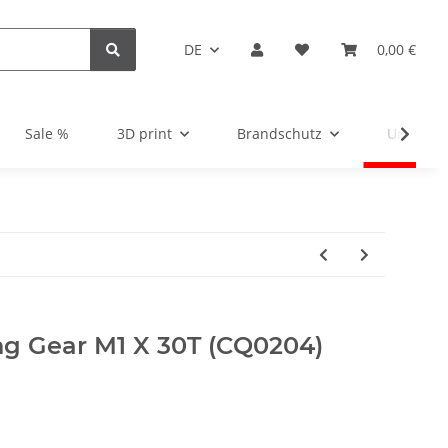
DE
0,00 €
Sale %
3D print
Brandschutz
Unsortie
ng Gear M1 X 30T (CQ0204)