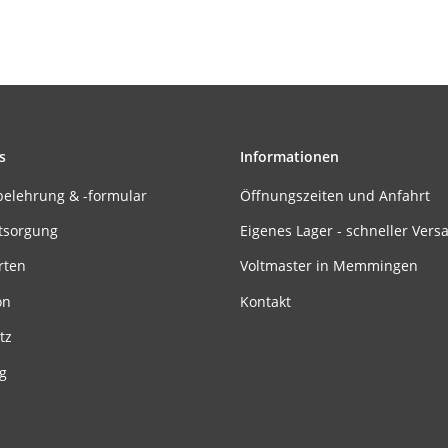
s
Informationen
belehrung & -formular
Öffnungszeiten und Anfahrt
tsorgung
Eigenes Lager - schneller Vers
rten
Voltmaster in Memmingen
on
Kontakt
tz
g