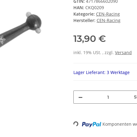
GTIN:
4717866602090
HAN:
CKQ0209
Kategorie:
CEN-Racing
Hersteller:
CEN-Racing
13,90 €
inkl. 19% USt. , zzgl.
Versand
Lager Lieferant: 3 Werktage
S
Loading...
Komponenten wer