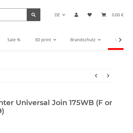
DE
0,00 €
Sale %
3D print
Brandschutz
Unsortie
ter Universal Join 175WB (F or
9)