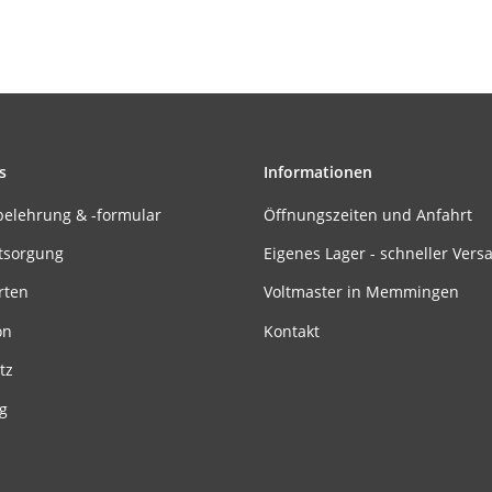
s
Informationen
belehrung & -formular
Öffnungszeiten und Anfahrt
tsorgung
Eigenes Lager - schneller Vers
rten
Voltmaster in Memmingen
on
Kontakt
tz
g