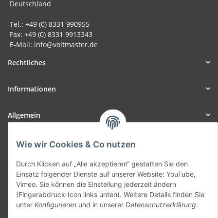
Deutschland
Tel.: +49 (0) 8331 990955
Fax: +49 (0) 8331 9913343
E-Mail: info@voltmaster.de
Rechtliches
Informationen
Allgemein
Teil unseres Netzwerks:
Wie wir Cookies & Co nutzen
SmoliTec - Safety. Simplified. Worldwide. ( B2B Shop )
Durch Klicken auf „Alle akzeptieren“ gestatten Sie den
Einsatz folgender Dienste auf unserer Website: YouTube,
Vertrag widerrufen
Vimeo. Sie können die Einstellung jederzeit ändern
(Fingerabdruck-Icon links unten). Weitere Details finden Sie
unter
Konfigurieren
und in unserer
Datenschutzerklärung
.