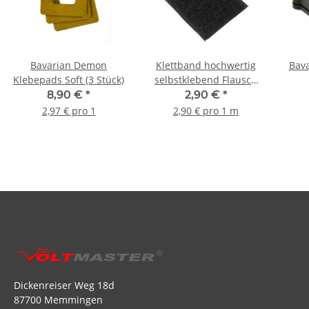
Bavarian Demon
Klettband hochwertig
Bav
Klebepads Soft (3 Stück)
selbstklebend Flausch
20mm - 1m
8,90 €
*
2,90 €
*
2,97 € pro 1
2,90 € pro 1 m
Dickenreiser Weg 18d
87700 Memmingen