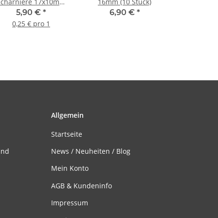
Scharniere 17x10mm
16mm (10 Stück)
(24 Stück)
5,90 €
*
6,90 €
*
0,25 € pro 1
Allgemein
Startseite
and
News / Neuheiten / Blog
Mein Konto
AGB & Kundeninfo
Impressum