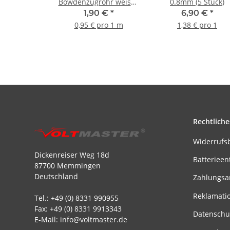
Bowdenzugrohr weiss -
0.8mm (5 Stück)
2m (1 Stück)
1,90 €
*
6,90 €
*
0,95 € pro 1 m
1,38 € pro 1
Rechtliche
Widerrufs
Dickenreiser Weg 18d
Batterieen
87700 Memmingen
Deutschland
Zahlungsa
Reklamati
Tel.: +49 (0) 8331 990955
Fax: +49 (0) 8331 9913343
Datenschu
E-Mail: info@voltmaster.de