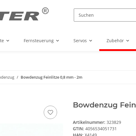
te
Fernsteuerung
Servos
Zubehör
wdenzug
Bowdenzug Feinlitze 0,8 mm - 2m
Bowdenzug Feinl
Artikelnummer:
323829
GTIN:
4056534051731
HAN:
X4149