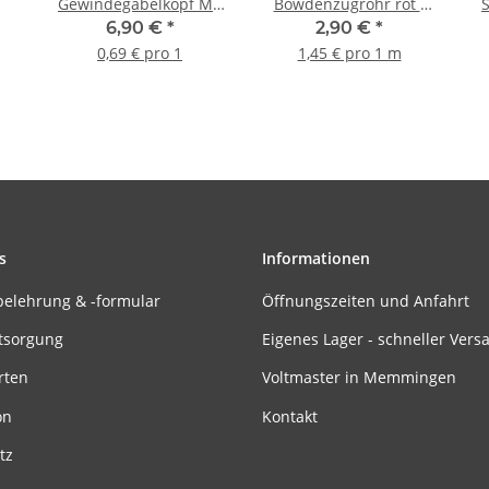
Gewindegabelkopf M2
Bowdenzugrohr rot -
x 1,0mm (10 Stück)
2m
6,90 €
*
2,90 €
*
0,69 € pro 1
1,45 € pro 1 m
s
Informationen
belehrung & -formular
Öffnungszeiten und Anfahrt
tsorgung
Eigenes Lager - schneller Vers
rten
Voltmaster in Memmingen
on
Kontakt
tz