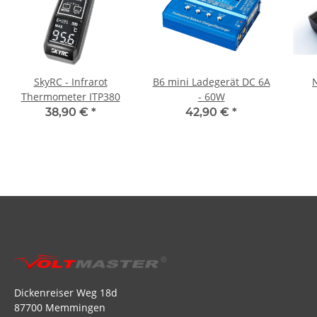
SkyRC - Infrarot
B6 mini Ladegerät DC 6A
N
Thermometer ITP380
- 60W
38,90 €
*
42,90 €
*
Dickenreiser Weg 18d
87700 Memmingen