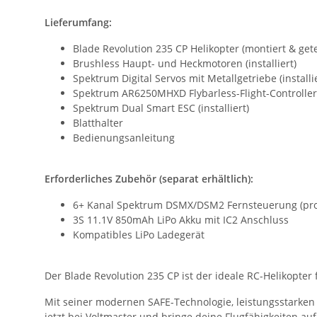
Lieferumfang:
Blade Revolution 235 CP Helikopter (montiert & gete
Brushless Haupt- und Heckmotoren (installiert)
Spektrum Digital Servos mit Metallgetriebe (installie
Spektrum AR6250MHXD Flybarless-Flight-Controller
Spektrum Dual Smart ESC (installiert)
Blatthalter
Bedienungsanleitung
Erforderliches Zubehör (separat erhältlich):
6+ Kanal Spektrum DSMX/DSM2 Fernsteuerung (pro
3S 11.1V 850mAh LiPo Akku mit IC2 Anschluss
Kompatibles LiPo Ladegerät
Der Blade Revolution 235 CP ist der ideale RC-Helikopter 
Mit seiner modernen SAFE-Technologie, leistungsstarken
jetzt bei Voltmaster und bringe deine Flugfähigkeiten auf