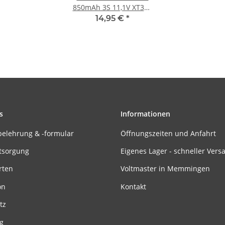
850mAh 3S 11,1V XT30 -
35C
14,95 €
*
s
Informationen
belehrung & -formular
Öffnungszeiten und Anfahrt
tsorgung
Eigenes Lager - schneller Vers
rten
Voltmaster in Memmingen
on
Kontakt
tz
g