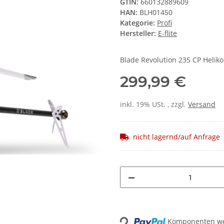
GTIN:
660132889609
HAN:
BLH01450
Kategorie:
Profi
Hersteller:
E-flite
Blade Revolution 235 CP Helikop
299,99 €
inkl. 19% USt. , zzgl.
Versand
nicht lagernd/auf Anfrage
Komponenten wer