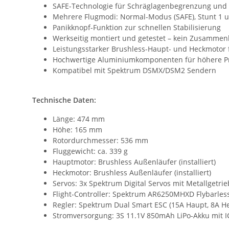
SAFE-Technologie für Schräglagenbegrenzung und v
Mehrere Flugmodi: Normal-Modus (SAFE), Stunt 1 u
Panikknopf-Funktion zur schnellen Stabilisierung
Werkseitig montiert und getestet – kein Zusammen
Leistungsstarker Brushless-Haupt- und Heckmotor f
Hochwertige Aluminiumkomponenten für höhere Prä
Kompatibel mit Spektrum DSMX/DSM2 Sendern
Technische Daten:
Länge: 474 mm
Höhe: 165 mm
Rotordurchmesser: 536 mm
Fluggewicht: ca. 339 g
Hauptmotor: Brushless Außenläufer (installiert)
Heckmotor: Brushless Außenläufer (installiert)
Servos: 3x Spektrum Digital Servos mit Metallgetriebe
Flight-Controller: Spektrum AR6250MHXD Flybarles
Regler: Spektrum Dual Smart ESC (15A Haupt, 8A Heck
Stromversorgung: 3S 11.1V 850mAh LiPo-Akku mit IC