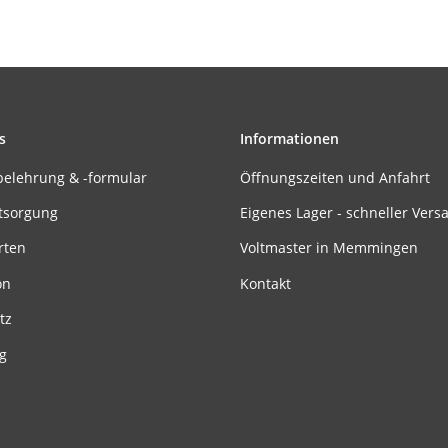
s
Informationen
belehrung & -formular
Öffnungszeiten und Anfahrt
tsorgung
Eigenes Lager - schneller Vers
rten
Voltmaster in Memmingen
on
Kontakt
tz
g