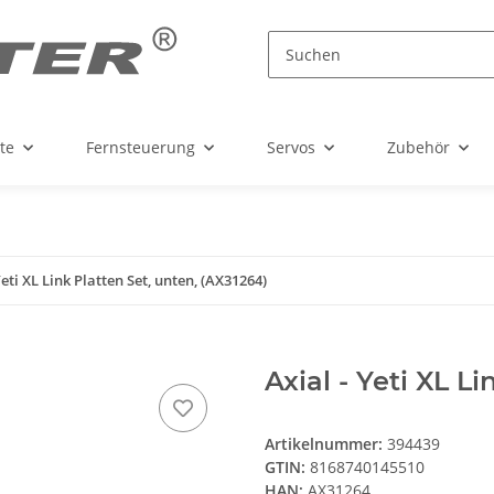
te
Fernsteuerung
Servos
Zubehör
Yeti XL Link Platten Set, unten, (AX31264)
Axial - Yeti XL L
Artikelnummer:
394439
GTIN:
8168740145510
HAN:
AX31264