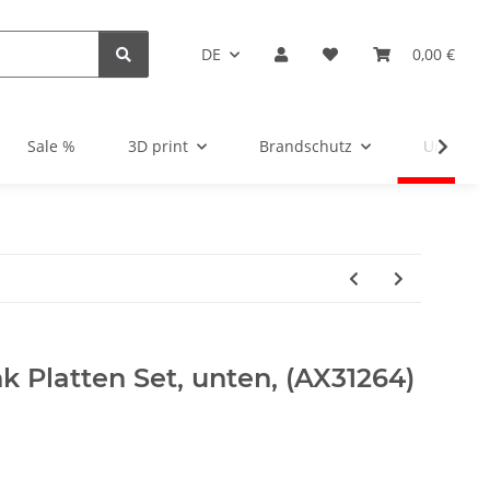
DE
0,00 €
Sale %
3D print
Brandschutz
Unsortie
ink Platten Set, unten, (AX31264)