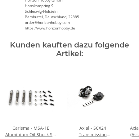
Horizon Hobby GmbH
Hanskampring 9
Schleswig-Holstein
Barsbüttel, Deutschland, 22885
order@horizonhobby.com
https://www.horizonhobby.de
Kunden kauften dazu folgende
Artikel:
Carisma - MSA-1E
Axial - SCX24
Axia
Aluminium Oil Shock Set
Transmission
(As