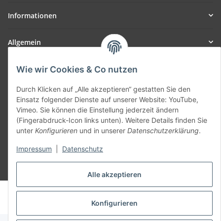
Informationen
Allgemein
Teil unseres Netzwerks:
Wie wir Cookies & Co nutzen
SmoliTec - Safety. Simplified. Worldwide. ( B2B Shop )
Durch Klicken auf „Alle akzeptieren“ gestatten Sie den
Einsatz folgender Dienste auf unserer Website: YouTube,
Vimeo. Sie können die Einstellung jederzeit ändern
Vertrag widerrufen
(Fingerabdruck-Icon links unten). Weitere Details finden Sie
unter
Konfigurieren
und in unserer
Datenschutzerklärung
.
Impressum
|
Datenschutz
* Alle Preise inkl. gesetzlicher USt., zzgl.
Versand
Alle akzeptieren
© voltmaster.de
Powered by
JTL-Shop
Konfigurieren