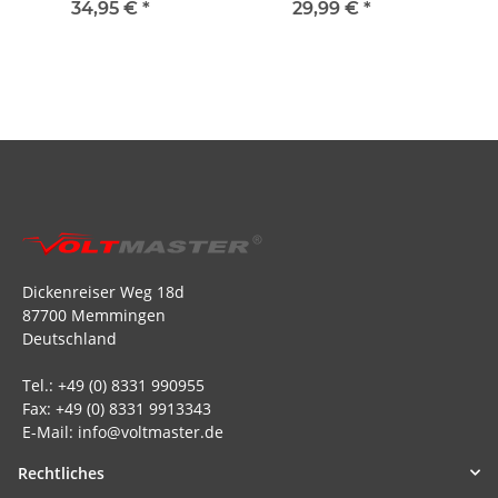
(4 Stück)
(Assembled) (AXI31608)
34,95 €
*
29,99 €
*
Dickenreiser Weg 18d
87700 Memmingen
Deutschland
Tel.: +49 (0) 8331 990955
Fax: +49 (0) 8331 9913343
E-Mail: info@voltmaster.de
Rechtliches