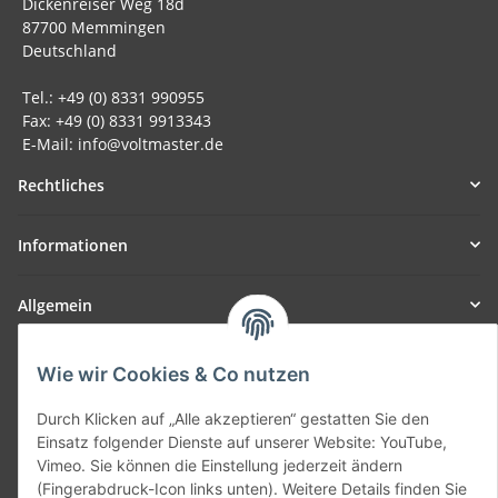
Dickenreiser Weg 18d
87700 Memmingen
Deutschland
Tel.: +49 (0) 8331 990955
Fax: +49 (0) 8331 9913343
E-Mail: info@voltmaster.de
Rechtliches
Informationen
Allgemein
Teil unseres Netzwerks:
Wie wir Cookies & Co nutzen
SmoliTec - Safety. Simplified. Worldwide. ( B2B Shop )
Durch Klicken auf „Alle akzeptieren“ gestatten Sie den
Einsatz folgender Dienste auf unserer Website: YouTube,
Vertrag widerrufen
Vimeo. Sie können die Einstellung jederzeit ändern
(Fingerabdruck-Icon links unten). Weitere Details finden Sie