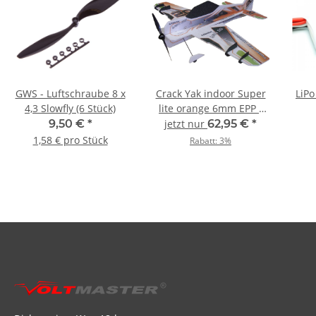
GWS - Luftschraube 8 x
Crack Yak indoor Super
LiPo
4,3 Slowfly (6 Stück)
lite orange 6mm EPP -
800mm
9,50 €
*
jetzt nur
62,95 €
*
1,58 € pro Stück
Rabatt:
3%