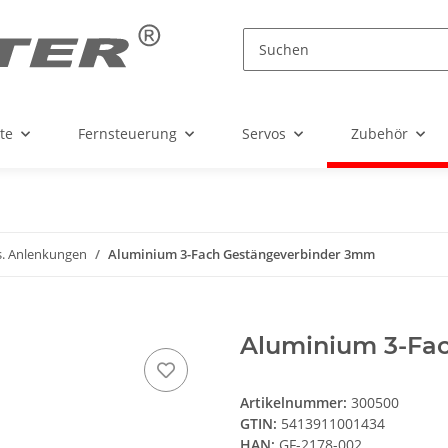
te
Fernsteuerung
Servos
Zubehör
s. Anlenkungen
Aluminium 3-Fach Gestängeverbinder 3mm
Aluminium 3-Fa
Artikelnummer:
300500
GTIN:
5413911001434
HAN:
GF-2178-002