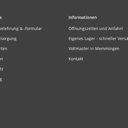
s
Informationen
belehrung & -formular
Öffnungszeiten und Anfahrt
tsorgung
Eigenes Lager - schneller Vers
rten
Voltmaster in Memmingen
on
Kontakt
tz
g