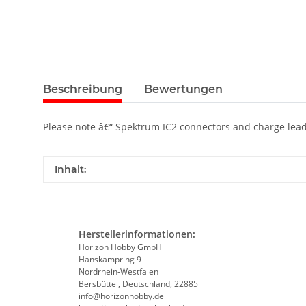
Beschreibung
Bewertungen
Please note â€“ Spektrum IC2 connectors and charge lea
Produkteigenschaft
Wert
Inhalt:
Herstellerinformationen:
Horizon Hobby GmbH
Hanskampring 9
Nordrhein-Westfalen
Bersbüttel, Deutschland, 22885
info@horizonhobby.de