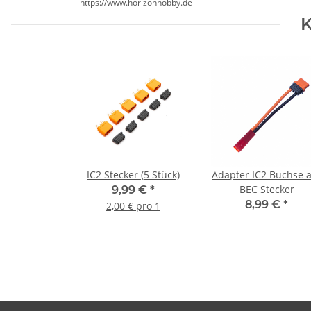
https://www.horizonhobby.de
K
IC2 Stecker (5 Stück)
Adapter IC2 Buchse 
BEC Stecker
9,99 €
*
8,99 €
*
2,00 € pro 1