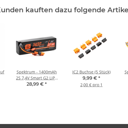
unden kauften dazu folgende Artike
auf
Spektrum - 1400mAh
IC2 Buchse (5 Stück)
S
2S 7,4V Smart G2 LiPo
9,99 €
*
Hardcase IC2 - 30C
28,99 €
*
2,00 € pro 1