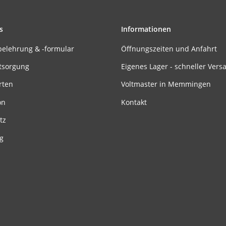
s
Informationen
belehrung & -formular
Öffnungszeiten und Anfahrt
tsorgung
Eigenes Lager - schneller Vers
rten
Voltmaster in Memmingen
on
Kontakt
tz
g