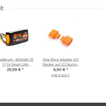
l:
pektrum - 850mAh 3S
One-Piece Adapter IC3
11,1V Smart LiPo
Stecker auf IC2 Buchse
Battery G2 IC2 - 30C
(2 Stück)
29,99 €
*
8,90 €
*
4,45 € pro 1