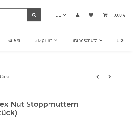
DE
0,00 €
Sale %
3D print
Brandschutz
Unsortie
tück)
ex Nut Stoppmuttern
tück)