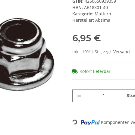
GTIN:
4250650939359
HAN:
AB18301-40
Kategorie:
Muttern
Hersteller:
Absima
6,95 €
inkl. 19% USt. , zzgl.
Versand
sofort lieferbar
Stü
Komponenten wer
Loading...