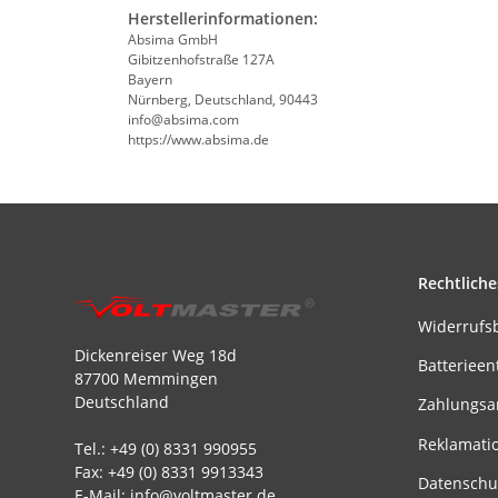
Herstellerinformationen:
Absima GmbH
Gibitzenhofstraße 127A
Bayern
Nürnberg, Deutschland, 90443
info@absima.com
https://www.absima.de
Rechtliche
Widerrufs
Dickenreiser Weg 18d
Batterieen
87700 Memmingen
Deutschland
Zahlungsa
Reklamati
Tel.: +49 (0) 8331 990955
Fax: +49 (0) 8331 9913343
Datenschu
E-Mail: info@voltmaster.de