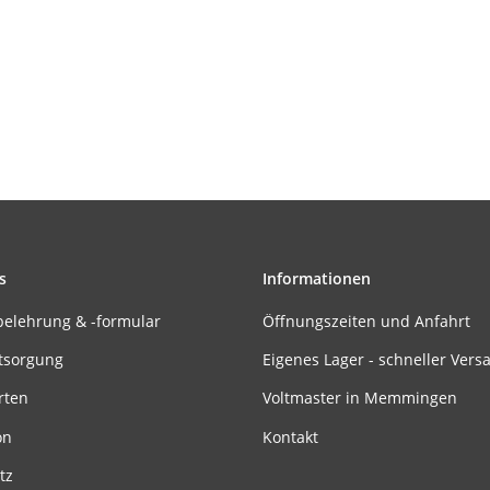
s
Informationen
belehrung & -formular
Öffnungszeiten und Anfahrt
tsorgung
Eigenes Lager - schneller Vers
rten
Voltmaster in Memmingen
on
Kontakt
tz