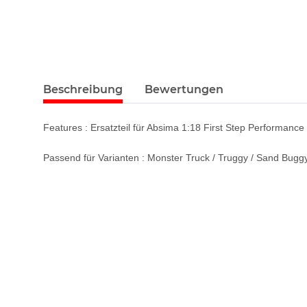
Beschreibung
Bewertungen
Features : Ersatzteil für Absima 1:18 First Step Performance
Passend für Varianten : Monster Truck / Truggy / Sand Bugg
Geben Sie die erste Bewertung für diesen Artikel ab un
Artikel bewerten