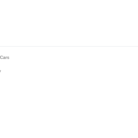
 Cars
y
d helfen Sie Anderen bei der Kaufentscheidung