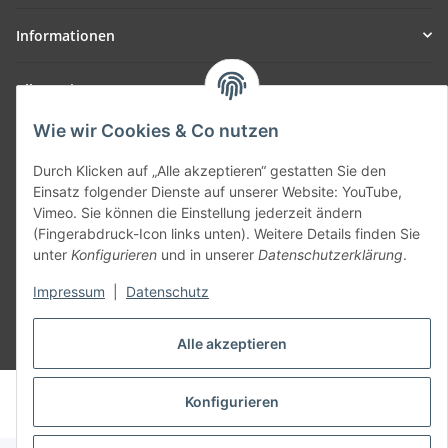
Informationen
Allgemein
Wie wir Cookies & Co nutzen
Teil unseres Netzwerks:
SmoliTec - Safety. Simplified. Worldwide. ( B2B Shop )
Durch Klicken auf „Alle akzeptieren“ gestatten Sie den
Einsatz folgender Dienste auf unserer Website: YouTube,
Vimeo. Sie können die Einstellung jederzeit ändern
Vertrag widerrufen
(Fingerabdruck-Icon links unten). Weitere Details finden Sie
unter
Konfigurieren
und in unserer
Datenschutzerklärung
.
Impressum
|
Datenschutz
Alle akzeptieren
* Alle Preise inkl. gesetzlicher USt., zzgl.
Versand
© voltmaster.de
Konfigurieren
Powered by
JTL-Shop