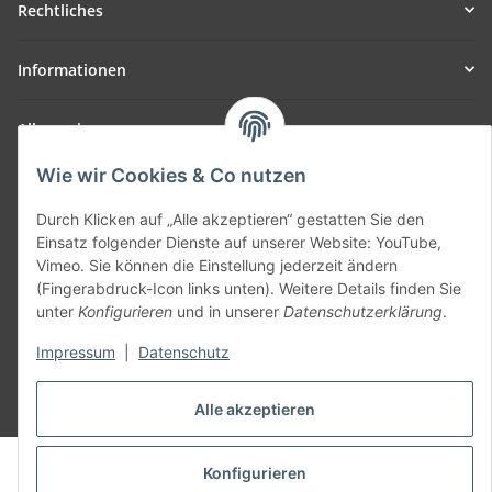
Rechtliches
Informationen
Allgemein
Wie wir Cookies & Co nutzen
Teil unseres Netzwerks:
SmoliTec - Safety. Simplified. Worldwide. ( B2B Shop )
Durch Klicken auf „Alle akzeptieren“ gestatten Sie den
Einsatz folgender Dienste auf unserer Website: YouTube,
Vimeo. Sie können die Einstellung jederzeit ändern
Vertrag widerrufen
(Fingerabdruck-Icon links unten). Weitere Details finden Sie
unter
Konfigurieren
und in unserer
Datenschutzerklärung
.
Impressum
|
Datenschutz
* Alle Preise inkl. gesetzlicher USt., zzgl.
Versand
Alle akzeptieren
© voltmaster.de
Konfigurieren
Powered by
JTL-Shop