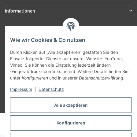
Informationen
Allgemein
Wie wir Cookies & Co nutzen
Teil unseres Netzwerks:
SmoliTec - Safety. Simplified. Worldwide. ( B2B Shop )
Durch Klicken auf „Alle akzeptieren“ gestatten Sie den
Einsatz folgender Dienste auf unserer Website: YouTube,
Vimeo. Sie können die Einstellung jederzeit ändern
Vertrag widerrufen
(Fingerabdruck-Icon links unten). Weitere Details finden Sie
unter
Konfigurieren
und in unserer
Datenschutzerklärung
.
Impressum
|
Datenschutz
Alle akzeptieren
* Alle Preise inkl. gesetzlicher USt., zzgl.
Versand
© voltmaster.de
Konfigurieren
Powered by
JTL-Shop