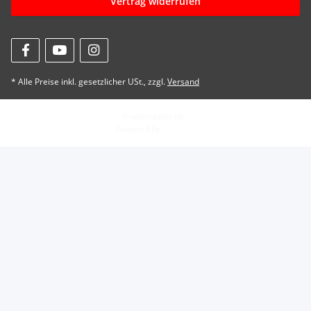
Vertrag widerrufen
* Alle Preise inkl. gesetzlicher USt., zzgl.
Versand
© voltmaster.de
Powered by
JTL-Shop