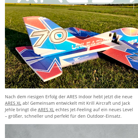
Nach dem riesigen Erfolg der ARES Indoor hebt jetzt die neue
ARES XL
ab! Gemeinsam entwickelt mit Krill Aircraft und Jack
Jehle bringt die
ARES XL
echtes Jet-Feeling auf ein neues Level
– größer, schneller und perfekt für den Outdoor-Einsatz.