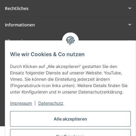
Rechtliches
Informationen
Allgemein
Wie wir Cookies & Co nutzen
Teil unseres Netzwerks:
SmoliTec - Safety. Simplified. Worldwide. ( B2B Shop )
Durch Klicken auf „Alle akzeptieren“ gestatten Sie den
Einsatz folgender Dienste auf unserer Website: YouTube,
Vimeo. Sie können die Einstellung jederzeit ändern
Vertrag widerrufen
(Fingerabdruck-Icon links unten). Weitere Details finden Sie
unter
Konfigurieren
und in unserer
Datenschutzerklärung
.
Impressum
|
Datenschutz
* Alle Preise inkl. gesetzlicher USt., zzgl.
Versand
Alle akzeptieren
© voltmaster.de