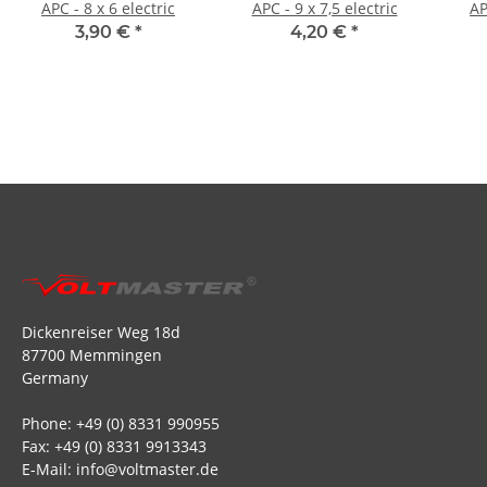
APC - 8 x 6 electric
APC - 9 x 7,5 electric
AP
3,90 €
*
4,20 €
*
Dickenreiser Weg 18d
87700 Memmingen
Germany
Phone: +49 (0) 8331 990955
Fax: +49 (0) 8331 9913343
E-Mail: info@voltmaster.de