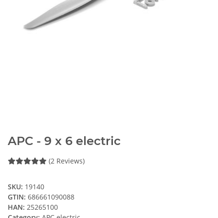
APC - 9 x 6 electric
(2 Reviews)
SKU:
19140
GTIN:
686661090088
HAN:
25265100
Category:
APC electric