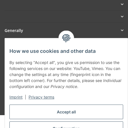
Generally
Part of our network:
How we use cookies and other data
SmoliTec - Safety. Simplified. Worldwide. ( B2B Shop )
By selecting "Accept all", you give us permission to use the
following services on our website: YouTube, Vimeo. You can
Withdraw contract
change the settings at any time (fingerprint icon in the
bottom left corner). For further details, please see
Individual
configuration
and our
Privacy notice
.
Imprint
|
Privacy terms
* All prices incl. VAT, plus
shipping fees
Accept all
© voltmaster.de
Powered by
JTL-Shop