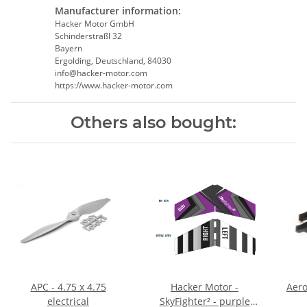
Manufacturer information:
Hacker Motor GmbH
Schinderstraßl 32
Bayern
Ergolding, Deutschland, 84030
info@hacker-motor.com
https://www.hacker-motor.com
Others also bought:
APC - 4.75 x 4.75
Hacker Motor -
Aer
electrical
SkyFighter² - purple