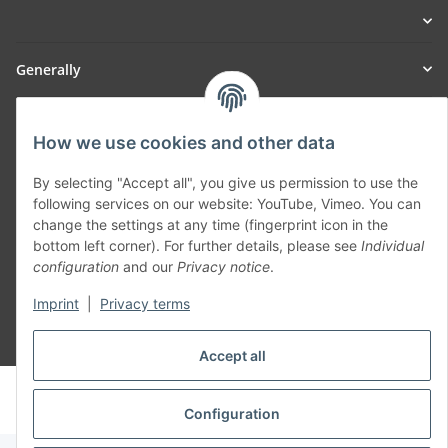
Generally
Part of our network:
How we use cookies and other data
SmoliTec - Safety. Simplified. Worldwide. ( B2B Shop )
By selecting "Accept all", you give us permission to use the
following services on our website: YouTube, Vimeo. You can
Withdraw contract
change the settings at any time (fingerprint icon in the
bottom left corner). For further details, please see
Individual
configuration
and our
Privacy notice
.
Imprint
|
Privacy terms
* All prices incl. VAT, plus
shipping fees
Accept all
© voltmaster.de
Powered by
JTL-Shop
Configuration