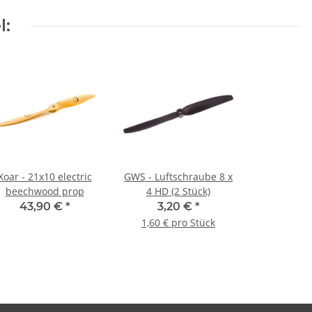
l:
Xoar - 21x10 electric
GWS - Luftschraube 8 x
beechwood prop
4 HD (2 Stück)
43,90 €
*
3,20 €
*
1,60 € pro Stück