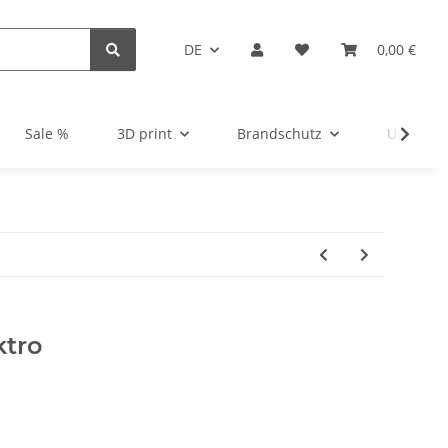
DE
0,00 €
Sale %
3D print
Brandschutz
Unsortie
ktro