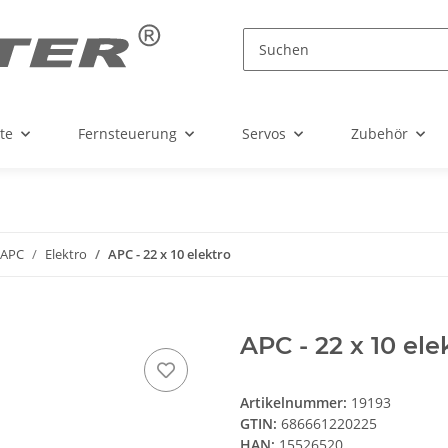
te
Fernsteuerung
Servos
Zubehör
APC
Elektro
APC - 22 x 10 elektro
APC - 22 x 10 ele
Artikelnummer:
19193
GTIN:
686661220225
HAN:
15526520