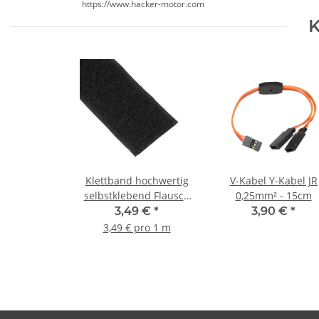
https://www.hacker-motor.com
K
Klettband hochwertig
V-Kabel Y-Kabel JR
selbstklebend Flausch
0,25mm² - 15cm
30mm - 1m
3,49 €
*
3,90 €
*
3,49 € pro 1 m