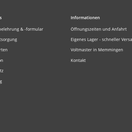
s
Informationen
belehrung & -formular
Öffnungszeiten und Anfahrt
tsorgung
Eigenes Lager - schneller Vers
rten
Voltmaster in Memmingen
on
Kontakt
tz
g