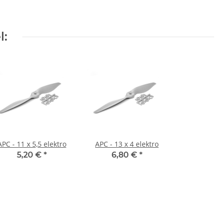
l:
APC - 11 x 5,5 elektro
APC - 13 x 4 elektro
5,20 €
*
6,80 €
*