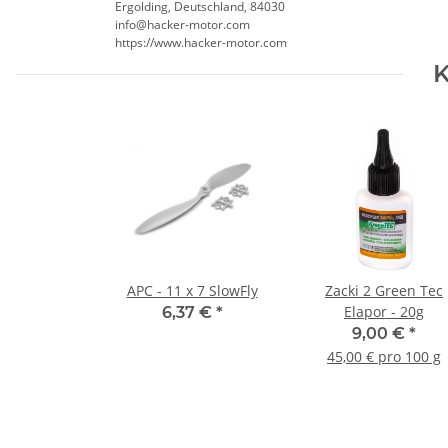
Ergolding, Deutschland, 84030
info@hacker-motor.com
https://www.hacker-motor.com
K
APC - 11 x 7 SlowFly
Zacki 2 Green Tec
Elapor - 20g
6,37 €
*
9,00 €
*
45,00 € pro 100 g