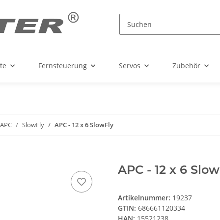
te
Fernsteuerung
Servos
Zubehör
APC
SlowFly
APC - 12 x 6 SlowFly
APC - 12 x 6 Slow
Artikelnummer:
19237
GTIN:
686661120334
HAN:
15521238