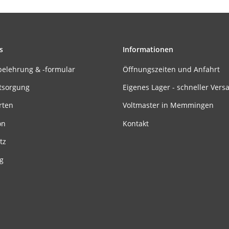
s
Informationen
belehrung & -formular
Öffnungszeiten und Anfahrt
tsorgung
Eigenes Lager - schneller Vers
rten
Voltmaster in Memmingen
on
Kontakt
tz
g