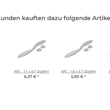
unden kauften dazu folgende Artike
APC - 11 x 4,7 SlowFly
APC - 10 x 4,7 SlowFly
6,37 €
*
5,90 €
*