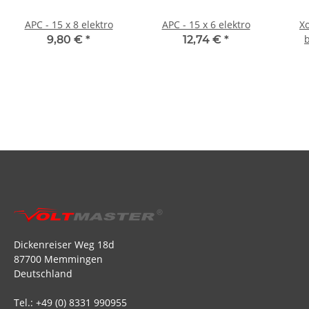
APC - 15 x 8 elektro
APC - 15 x 6 elektro
Xo
9,80 €
*
12,74 €
*
Dickenreiser Weg 18d
87700 Memmingen
Deutschland
Tel.: +49 (0) 8331 990955