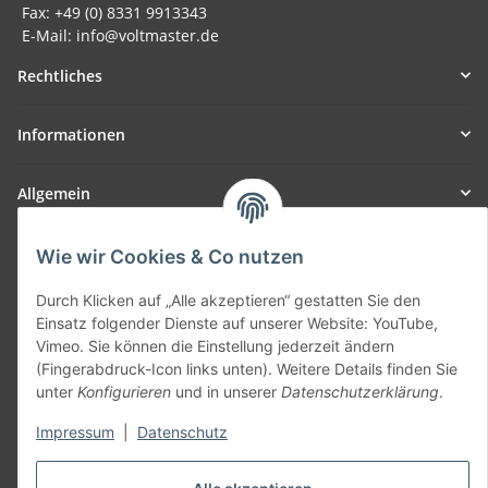
Fax: +49 (0) 8331 9913343
E-Mail: info@voltmaster.de
Rechtliches
Informationen
Allgemein
Teil unseres Netzwerks:
Wie wir Cookies & Co nutzen
SmoliTec - Safety. Simplified. Worldwide. ( B2B Shop )
Durch Klicken auf „Alle akzeptieren“ gestatten Sie den
Einsatz folgender Dienste auf unserer Website: YouTube,
Vertrag widerrufen
Vimeo. Sie können die Einstellung jederzeit ändern
(Fingerabdruck-Icon links unten). Weitere Details finden Sie
unter
Konfigurieren
und in unserer
Datenschutzerklärung
.
Impressum
|
Datenschutz
* Alle Preise inkl. gesetzlicher USt., zzgl.
Versand