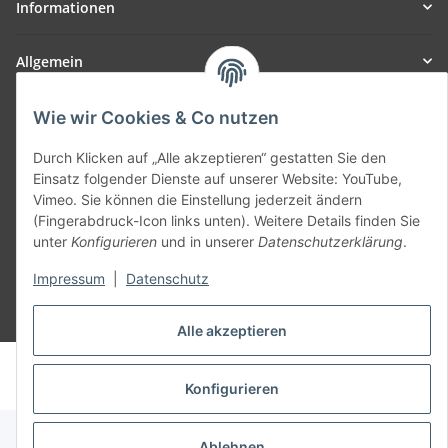
Informationen
Allgemein
Teil unseres Netzwerks:
Wie wir Cookies & Co nutzen
SmoliTec - Safety. Simplified. Worldwide. ( B2B Shop )
Durch Klicken auf „Alle akzeptieren“ gestatten Sie den
Einsatz folgender Dienste auf unserer Website: YouTube,
Vertrag widerrufen
Vimeo. Sie können die Einstellung jederzeit ändern
(Fingerabdruck-Icon links unten). Weitere Details finden Sie
unter
Konfigurieren
und in unserer
Datenschutzerklärung
.
Impressum
|
Datenschutz
* Alle Preise inkl. gesetzlicher USt., zzgl.
Versand
Alle akzeptieren
© voltmaster.de
Powered by
JTL-Shop
Konfigurieren
Ablehnen