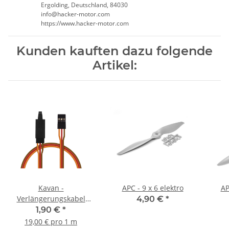
Ergolding, Deutschland, 84030
info@hacker-motor.com
https://www.hacker-motor.com
Kunden kauften dazu folgende
Artikel:
Kavan -
APC - 9 x 6 elektro
AP
Verlängerungskabel
4,90 €
*
10cm JR mit Sicherung
1,90 €
*
(PVC)
19,00 € pro 1 m