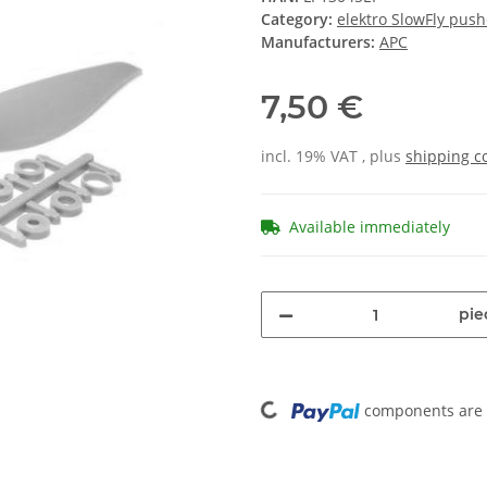
Category:
elektro SlowFly push
Manufacturers:
APC
7,50 €
incl. 19% VAT , plus
shipping c
Available immediately
pie
Loading...
components are l