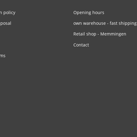
n policy
Opening hours
sposal
own warehouse - fast shipping
Retail shop - Memmingen
Contact
rms