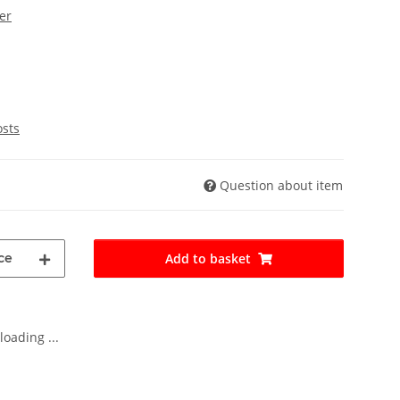
er
osts
Question about item
ce
Add to basket
oading ...