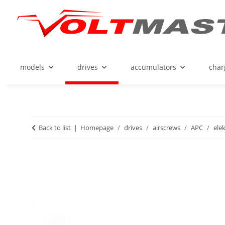
models
drives
accumulators
char
Back to list
Homepage
drives
airscrews
APC
ele