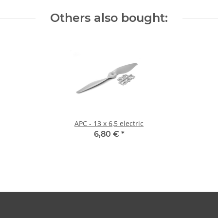
Others also bought:
APC - 13 x 6,5 electric
6,80 €
*