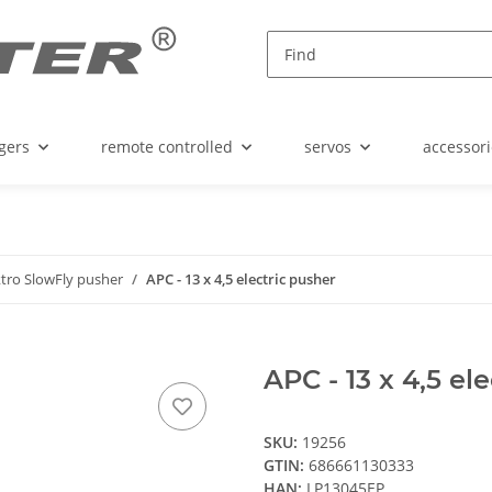
gers
remote controlled
servos
accessori
ktro SlowFly pusher
APC - 13 x 4,5 electric pusher
APC - 13 x 4,5 el
SKU:
19256
GTIN:
686661130333
HAN:
LP13045EP