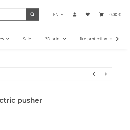
EN
0,00 €
es
Sale
3D print
fire protection
u
ectric pusher