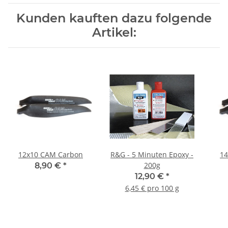
Kunden kauften dazu folgende
Artikel:
12x10 CAM Carbon
R&G - 5 Minuten Epoxy -
14
200g
8,90 €
*
12,90 €
*
6,45 € pro 100 g