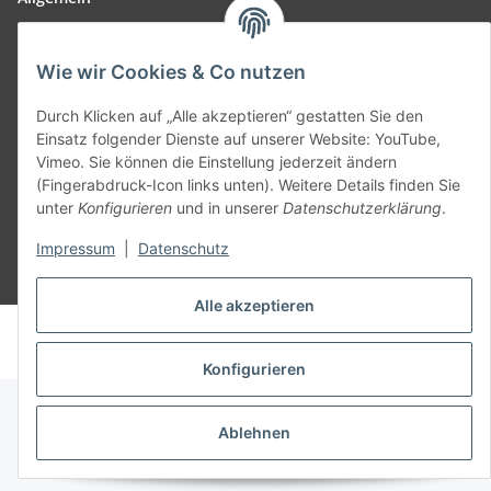
Teil unseres Netzwerks:
Wie wir Cookies & Co nutzen
SmoliTec - Safety. Simplified. Worldwide. ( B2B Shop )
Durch Klicken auf „Alle akzeptieren“ gestatten Sie den
Einsatz folgender Dienste auf unserer Website: YouTube,
Vertrag widerrufen
Vimeo. Sie können die Einstellung jederzeit ändern
(Fingerabdruck-Icon links unten). Weitere Details finden Sie
unter
Konfigurieren
und in unserer
Datenschutzerklärung
.
Impressum
|
Datenschutz
* Alle Preise inkl. gesetzlicher USt., zzgl.
Versand
Alle akzeptieren
© voltmaster.de
Powered by
JTL-Shop
Konfigurieren
Ablehnen