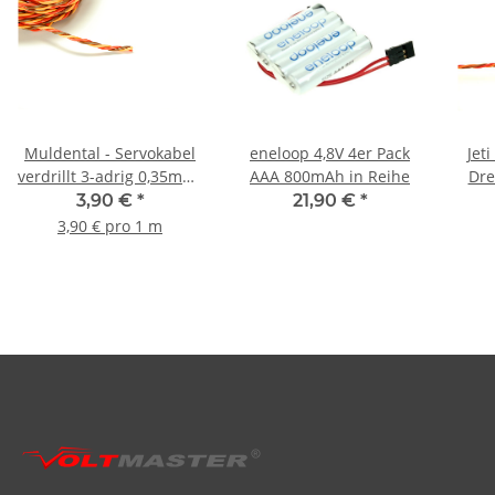
Muldental - Servokabel
eneloop 4,8V 4er Pack
Jet
verdrillt 3-adrig 0,35mm²
AAA 800mAh in Reihe
Dre
Silikon - 100cm
m
3,90 €
*
21,90 €
*
3,90 € pro 1 m