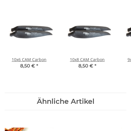
10x6 CAM Carbon
10x8 CAM Carbon
9
8,50 €
*
8,50 €
*
Ähnliche Artikel