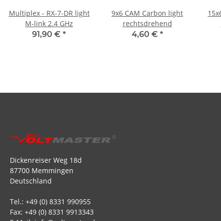
Multiplex - RX-7-DR light
9x6 CAM Carbon light
15x
M-link 2.4 GHz
rechtsdrehend
91,90 €
*
4,60 €
*
Dickenreiser Weg 18d
87700 Memmingen
Deutschland
Tel.: +49 (0) 8331 990955
Fax: +49 (0) 8331 9913343