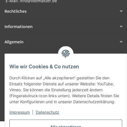
E-Mail: info@voltmaster.de
Rechtliches
Informationen
Allgemein
Teil unseres Netzwerks:
SmoliTec - Safety. Simplified. Worldwide. ( B2B Shop )
Wie wir Cookies & Co nutzen
Durch Klicken auf „Alle akzeptieren“ gestatten Sie den
Vertrag widerrufen
Einsatz folgender Dienste auf unserer Website: YouTube,
Vimeo. Sie können die Einstellung jederzeit ändern
(Fingerabdruck-Icon links unten). Weitere Details finden Sie
unter
Konfigurieren
und in unserer
Datenschutzerklärung
.
Impressum
|
Datenschutz
* Alle Preise inkl. gesetzlicher USt., zzgl.
Versand
Alle akzeptieren