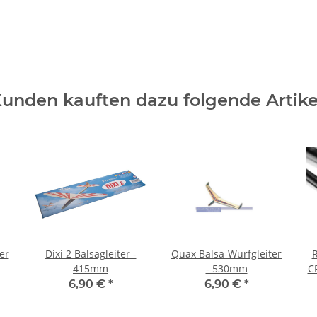
unden kauften dazu folgende Artike
er
Dixi 2 Balsagleiter -
Quax Balsa-Wurfgleiter
R
415mm
- 530mm
C
6,90 €
*
6,90 €
*