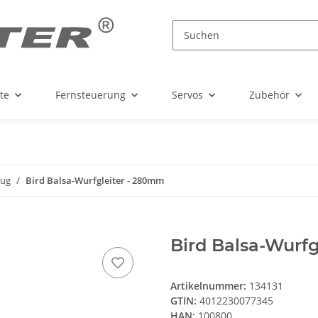
te
Fernsteuerung
Servos
Zubehör
lug
Bird Balsa-Wurfgleiter - 280mm
Bird Balsa-Wurf
Artikelnummer:
134131
GTIN:
4012230077345
HAN:
100800