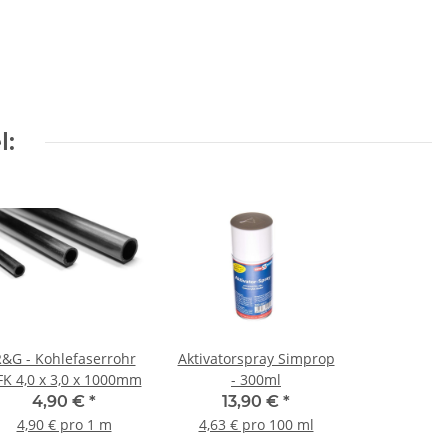
l:
&G - Kohlefaserrohr
Aktivatorspray Simprop
FK 4,0 x 3,0 x 1000mm
- 300ml
4,90 €
*
13,90 €
*
4,90 € pro 1 m
4,63 € pro 100 ml