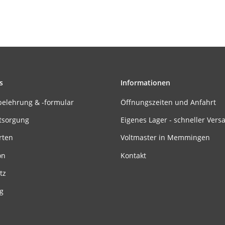
s
Informationen
belehrung & -formular
Öffnungszeiten und Anfahrt
tsorgung
Eigenes Lager - schneller Vers
rten
Voltmaster in Memmingen
on
Kontakt
tz
g