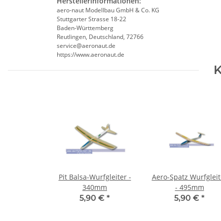
Herstellerinformationen:
aero-naut Modellbau GmbH & Co. KG
Stuttgarter Strasse 18-22
Baden-Württemberg
Reutlingen, Deutschland, 72766
service@aeronaut.de
https://www.aeronaut.de
K
Pit Balsa-Wurfgleiter -
Aero-Spatz Wurfgleit
340mm
- 495mm
5,90 €
*
5,90 €
*