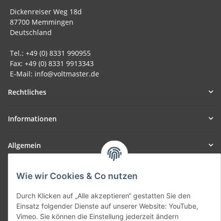
Dickenreiser Weg 18d
87700 Memmingen
Deutschland
Tel.: +49 (0) 8331 990955
Fax: +49 (0) 8331 9913343
E-Mail: info@voltmaster.de
Rechtliches
Informationen
Allgemein
Teil unseres Netzwerks:
Wie wir Cookies & Co nutzen
SmoliTec - Safety. Simplified. Worldwide. ( B2B Shop )
Durch Klicken auf „Alle akzeptieren“ gestatten Sie den
Einsatz folgender Dienste auf unserer Website: YouTube,
Vertrag widerrufen
Vimeo. Sie können die Einstellung jederzeit ändern