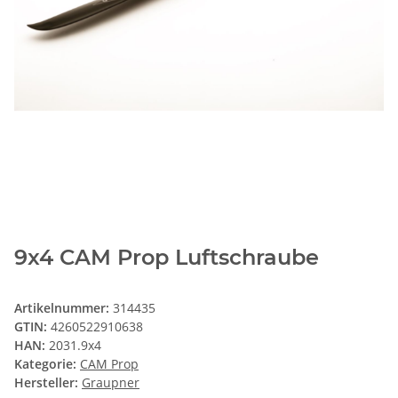
9x4 CAM Prop Luftschraube
Artikelnummer:
314435
GTIN:
4260522910638
HAN:
2031.9x4
Kategorie:
CAM Prop
Hersteller:
Graupner