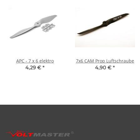
APC - 7 x 6 elektro
7x6 CAM Prop Luftschraube
4,29 €
*
4,90 €
*